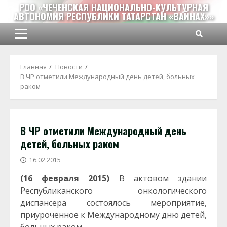
Перейти
РОО «ЧЕЧЕНСКАЯ НАЦИОНАЛЬНО-КУЛЬТУРНАЯ
АВТОНОМИЯ РЕСПУБЛИКИ ТАТАРСТАН «ВАЙНАХ»»
к
содержимому
Основное
меню
Главная
Новости
В ЧР отметили Международный день детей, больных
раком
В ЧР отметили Международный день
детей, больных раком
16.02.2015
(16 февраля 2015)
В актовом здании
Республиканского онкологического
диспансера состоялось мероприятие,
приуроченное к Международному дню детей,