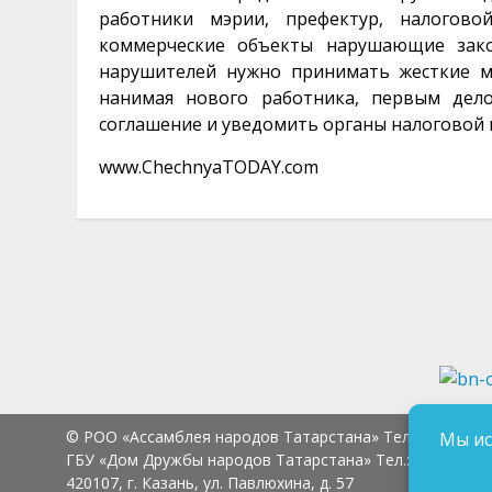
работники мэрии, префектур, налогов
коммерческие объекты нарушающие зако
нарушителей нужно принимать жесткие м
нанимая нового работника, первым дел
соглашение и уведомить органы налоговой 
www.ChechnyaTODAY.com
© РОО «Ассамблея народов Татарстана» Тел.:
8 (843) 2
Мы ис
ГБУ «Дом Дружбы народов Татарстана» Тел.:
8 (843) 23
420107, г. Казань, ул. Павлюхина, д. 57