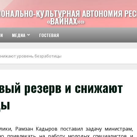
ИОНАЛЬНО-КУЛЬТУРНАЯ АВТОНОМИЯ РЕС
«ВАЙНАХ»»
ТИ
МЕДИА
ГОСТЕВАЯ
 снижают уровень безработицы
овый резерв и снижают
цы
блики,
Рамзан Кадыров
поставил задачу министрам,
о привлекать на работу молодых специалистов и