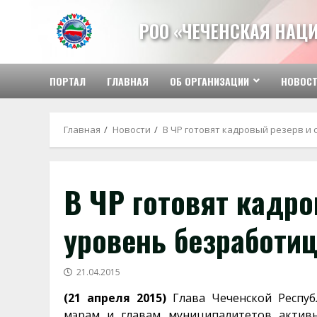
Перейти
к
РОО «ЧЕЧЕНСКАЯ НАЦ
содержимому
ПОРТАЛ
ГЛАВНАЯ
ОБ ОРГАНИЗАЦИИ
НОВОС
Главная
Новости
В ЧР готовят кадровый резерв и
В ЧР готовят кадр
уровень безработи
21.04.2015
(21 апреля 2015)
Глава Чеченской Респу
мэрам и главам муниципалитетов активн