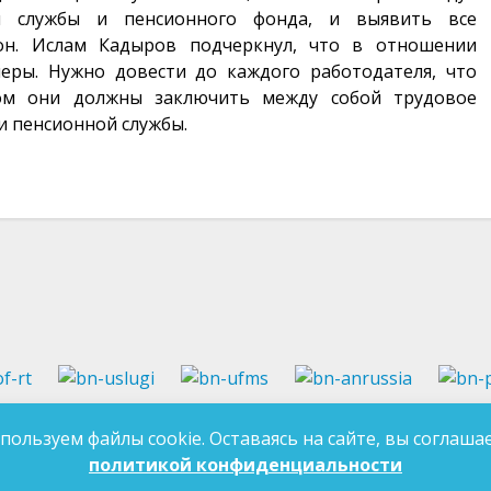
ой службы и пенсионного фонда, и выявить все
н. Ислам Кадыров подчеркнул, что в отношении
еры. Нужно довести до каждого работодателя, что
ом они должны заключить между собой трудовое
и пенсионной службы.
37-97-99
E-mail:
an-tatarstan@yandex.ru
пользуем файлы cookie. Оставаясь на сайте, вы соглашае
ДЛЯ 
7-97-90
E-mail:
mk.ddn@tatar.ru
политикой конфиденциальности