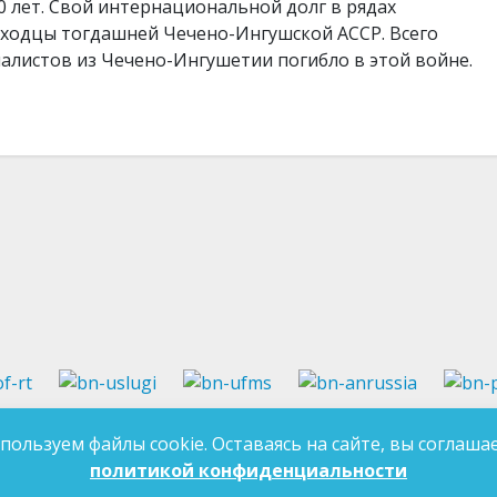
0 лет. Свой интернациональной долг в рядах
ыходцы тогдашней Чечено-Ингушской АССР. Всего
алистов из Чечено-Ингушетии погибло в этой войне.
37-97-99
E-mail:
an-tatarstan@yandex.ru
пользуем файлы cookie. Оставаясь на сайте, вы соглашае
ДЛЯ 
7-97-90
E-mail:
mk.ddn@tatar.ru
политикой конфиденциальности