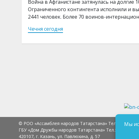
Война в Афганистане затянулась на долгие 1
Ограниченного контингента исполнили и в
2441 человек. Более 70 воинов-интернацион
Чечня сегодня
© РОО «Ассамблея народов Татарстана» Тел.:
8 (843) 2
Мы ис
ГБУ «Дом Дружбы народов Татарстана» Тел.:
8 (843) 23
420107, г. Казань, ул. Павлюхина, д. 57