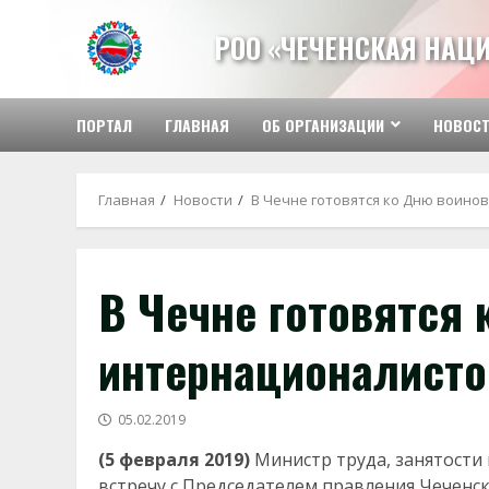
Перейти
к
РОО «ЧЕЧЕНСКАЯ НАЦ
содержимому
ПОРТАЛ
ГЛАВНАЯ
ОБ ОРГАНИЗАЦИИ
НОВОС
Главная
Новости
В Чечне готовятся ко Дню воино
В Чечне готовятся 
интернационалисто
05.02.2019
(5 февраля 2019)
Министр труда, занятости
встречу с Председателем правления Чечен