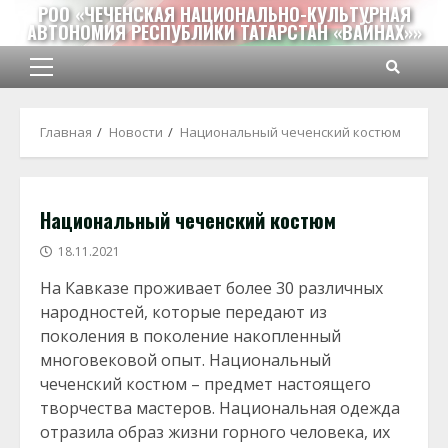
Перейти
РОО «ЧЕЧЕНСКАЯ НАЦИОНАЛЬНО-КУЛЬТУРНАЯ
АВТОНОМИЯ РЕСПУБЛИКИ ТАТАРСТАН «ВАЙНАХ»»
к
содержимому
Основное
меню
Главная
Новости
Национальный чеченский костюм
Национальный чеченский костюм
18.11.2021
На Кавказе проживает более 30 различных
народностей, которые передают из
поколения в поколение накопленный
многовековой опыт.
Национальный
чеченский костюм – предмет настоящего
творчества мастеров. Национальная одежда
отразила образ жизни горного человека, их