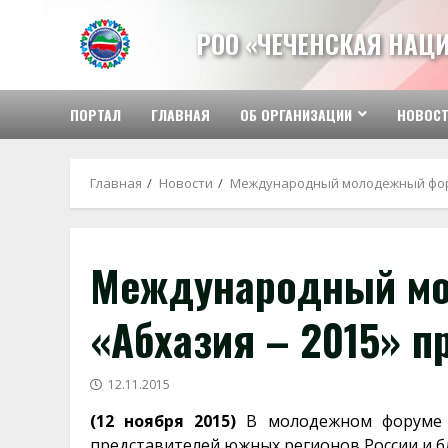
Перейти
к
РОО «ЧЕЧЕНСКАЯ НАЦ
содержимому
ПОРТАЛ
ГЛАВНАЯ
ОБ ОРГАНИЗАЦИИ
НОВОС
Главная
Новости
Международный молодежный фору
Международный м
«Абхазия – 2015» п
12.11.2015
(12 ноября 2015)
В молодежном форуме «
представителей южных регионов России и б