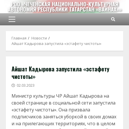
Перейти
РОО «ЧЕЧЕНСКАЯ НАЦИОНАЛЬНО-КУЛЬТУРНАЯ
АВТОНОМИЯ РЕСПУБЛИКИ ТАТАРСТАН «ВАЙНАХ»»
к
содержимому
Основное
меню
Главная
Новости
Айшат Кадырова запустила «эстафету чистоты»
Айшат Кадырова запустила «эстафету
чистоты»
02.03.2023
Министр культуры ЧР Айшат Кадырова на
своей странице в социальной сети запустила
«эстафету чистоты». Она призвала
подписчиков заняться уборкой в своих домах
и на прилегающих территориях, что в целом