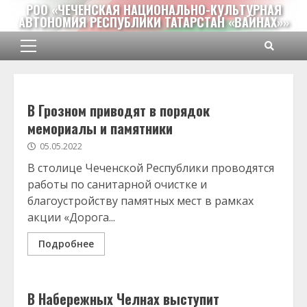
Перейти
РОО «ЧЕЧЕНСКАЯ НАЦИОНАЛЬНО-КУЛЬТУРНАЯ
АВТОНОМИЯ РЕСПУБЛИКИ ТАТАРСТАН «ВАЙНАХ»»
к
содержимому
Основное
меню
В Грозном приводят в порядок
мемориалы и памятники
05.05.2022
В столице Чеченской Республики проводятся
работы по санитарной очистке и
благоустройству памятных мест в рамках
акции «Дорога...
Подробнее
В Набережных Челнах выступит