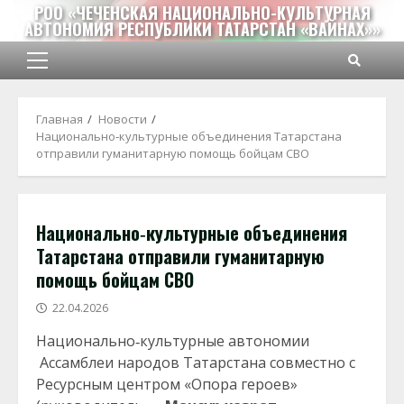
Перейти
РОО «ЧЕЧЕНСКАЯ НАЦИОНАЛЬНО-КУЛЬТУРНАЯ
АВТОНОМИЯ РЕСПУБЛИКИ ТАТАРСТАН «ВАЙНАХ»»
к
содержимому
Основное
меню
Главная
Новости
Национально‑культурные объединения Татарстана
отправили гуманитарную помощь бойцам СВО
Национально‑культурные объединения
Татарстана отправили гуманитарную
помощь бойцам СВО
22.04.2026
Национально‑культурные автономии
Ассамблеи народов Татарстана совместно с
Ресурсным центром «Опора героев»