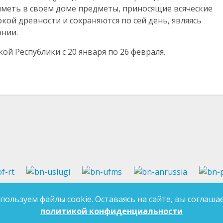
иметь в своем доме предметы, приносящие всяческие
кой древности и сохраняются по сей день, являясь
нии.
й Республики с 20 января по 26 февраля.
37-97-99
E-mail:
an-tatarstan@yandex.ru
пользуем файлы cookie. Оставаясь на сайте, вы соглашае
ДЛЯ 
7-97-90
E-mail:
mk.ddn@tatar.ru
политикой конфиденциальности