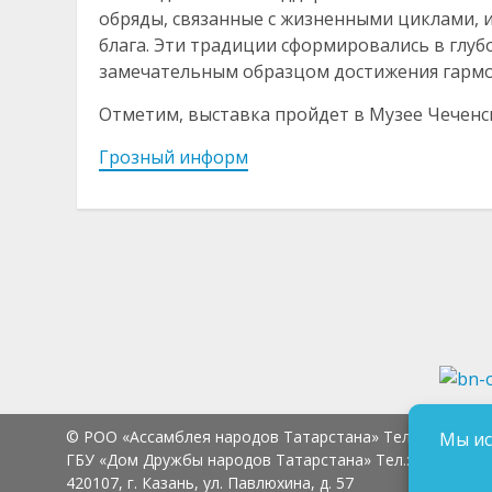
обряды, связанные с жизненными циклами, 
блага. Эти традиции сформировались в глубо
замечательным образцом достижения гармо
Отметим, выставка пройдет в Музее Чеченско
Грозный информ
© РОО «Ассамблея народов Татарстана» Тел.:
8 (843) 2
Мы ис
ГБУ «Дом Дружбы народов Татарстана» Тел.:
8 (843) 23
420107, г. Казань, ул. Павлюхина, д. 57