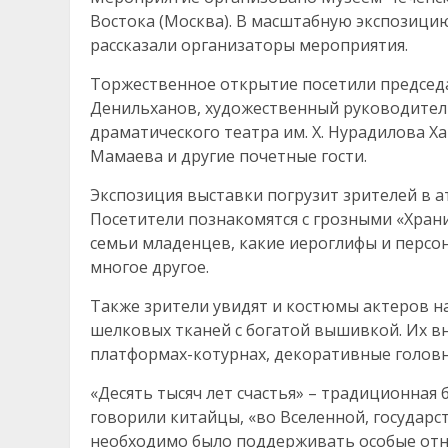
Востока (Москва). В масштабную экспозици
рассказали организаторы мероприятия.
Торжественное открытие посетили председ
Денильханов, художественный руководител
драматического театра им. Х. Нурадилова Х
Мамаева и другие почетные гости.
Экспозиция выставки погрузит зрителей в 
Посетители познакомятся с грозными «Храни
семьи младенцев, какие иероглифы и персон
многое другое.
Также зрители увидят и костюмы актеров н
шелковых тканей с богатой вышивкой. Их в
платформах-котурнах, декоративные головн
«Десять тысяч лет счастья» – традиционная
говорили китайцы, «во Вселенной, государс
необходимо было поддерживать особые от