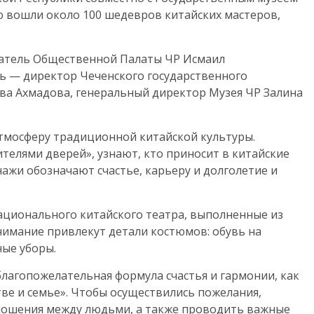
ю вошли около 100 шедевров китайских мастеров,
атель Общественной Палаты ЧР Исмаил
ь — директор Чеченского государственного
ава Ахмадова, генеральный директор Музея ЧР Залина
атмосферу традиционной китайской культуры.
телями дверей», узнают, кто приносит в китайские
ажи обозначают счастье, карьеру и долголетие и
ационального китайского театра, выполненные из
нимание привлекут детали костюмов: обувь на
ые уборы.
 благопожелательная формула счастья и гармонии, как
тве и семье». Чтобы осуществились пожелания,
ношения между людьми, а также проводить важные