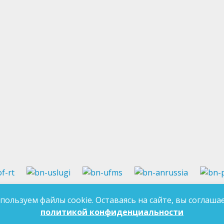
37-97-99
E-mail:
an-tatarstan@yandex.ru
пользуем файлы cookie. Оставаясь на сайте, вы соглашае
ДЛЯ 
7-97-90
E-mail:
mk.ddn@tatar.ru
политикой конфиденциальности