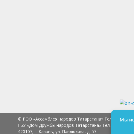
© РОО «Ассамблея народов Татарстана» Тел.:
8 (843) 2
Мы ис
ГБУ «Дом Дружбы народов Татарстана» Тел.:
8 (843) 23
420107, г. Казань, ул. Павлюхина, д. 57