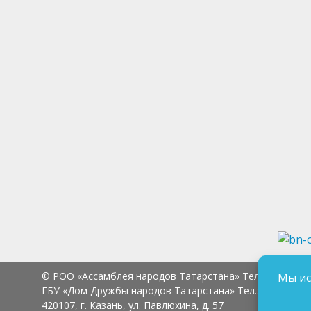
© РОО «Ассамблея народов Татарстана» Тел.:
8 (843) 2
Мы ис
ГБУ «Дом Дружбы народов Татарстана» Тел.:
8 (843) 23
420107, г. Казань, ул. Павлюхина, д. 57