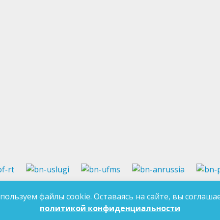
37-97-99
E-mail:
an-tatarstan@yandex.ru
пользуем файлы cookie. Оставаясь на сайте, вы соглашае
ДЛЯ 
7-97-90
E-mail:
mk.ddn@tatar.ru
политикой конфиденциальности