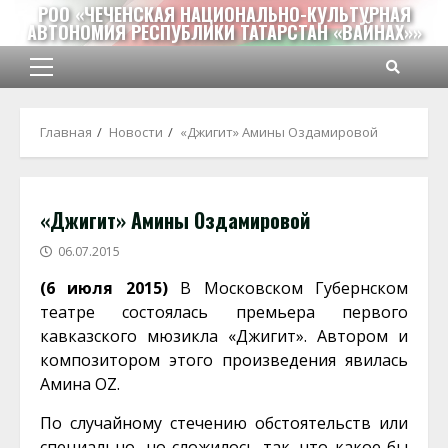
Перейти
РОО «ЧЕЧЕНСКАЯ НАЦИОНАЛЬНО-КУЛЬТУРНАЯ
АВТОНОМИЯ РЕСПУБЛИКИ ТАТАРСТАН «ВАЙНАХ»»
к
содержимому
Основное
меню
Главная
Новости
«Джигит» Амины Оздамировой
«Джигит» Амины Оздамировой
06.07.2015
(6 июля 2015)
В Московском Губернском
театре состоялась премьера первого
кавказского мюзикла «Джигит». Автором и
композитором этого произведения явилась
Амина OZ.
По случайному стечению обстоятельств или
специально, но сложилось так, что какое бы